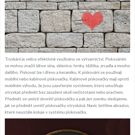
Tryskání je velice efektivně využíváno ve výtvarnictví. Pískováním
se mohou značit láhve vína, sklenice, hrnky, těžítka, zrcadla a mnoho
dalšího. Pískovat lze i dřevo a keramiku.
K pískování se používají
mobilní nebo kabinové pískovačky.
Kabinové pískovačky mají oproti
mobilním výhodu, že jsou uzavřeným systémem, který umožňuje
otryskat předmět bez zasažení okolí nečistotami nebo prachem.
Předmět se umístí dovnitř pískováčky a pak jen zvenku sledujeme,
jak se předmět uvnitř pískovačky otryskává. Navíc šetříme abrazivo,
které neustále koluje v systému pískovačky.