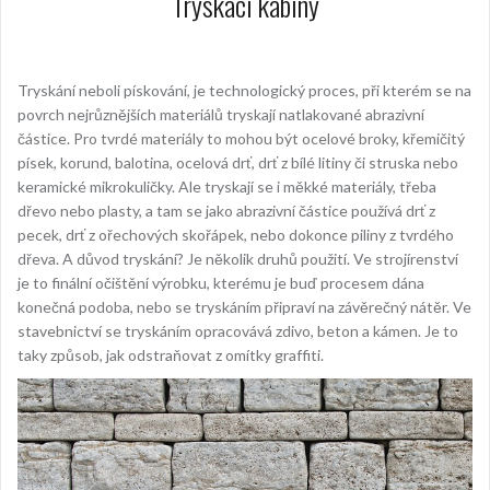
Tryskací kabiny
Tryskání neboli pískování, je technologický proces, při kterém se na
povrch nejrůznějších materiálů tryskají natlakované abrazivní
částice. Pro tvrdé materiály to mohou být ocelové broky, křemičitý
písek, korund,
balotina, ocelová drť, drť z bílé litiny či struska nebo
keramické mikrokuličk
y.
Ale tryskají se i měkké materiály, třeba
dřevo nebo plasty, a tam se jako abrazivní částice používá drť z
pecek, drť z ořechových skořápek, nebo dokonce piliny z tvrdého
dřeva.
A důvod tryskání? Je několik druhů použití. Ve strojírenství
je to finální očištění výrobku, kterému je buď procesem dána
konečná podoba, nebo se tryskáním připraví na závěrečný nátěr. Ve
stavebnictví se tryskáním opracovává zdivo, beton a kámen. Je to
taky způsob, jak odstraňovat z omítky graffiti.