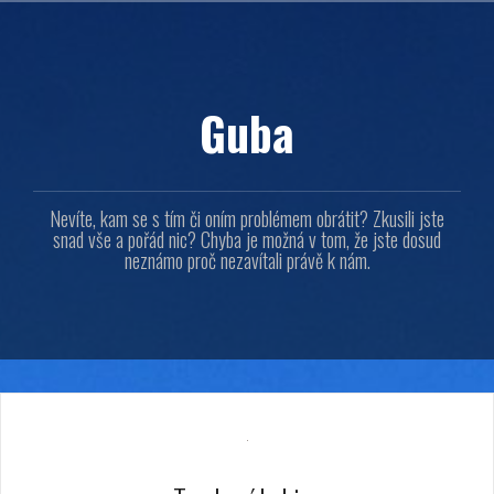
Přejít
k
obsahu
webu
Guba
Nevíte, kam se s tím či oním problémem obrátit? Zkusili jste
snad vše a pořád nic? Chyba je možná v tom, že jste dosud
neznámo proč nezavítali právě k nám.