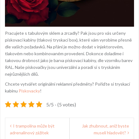
Pracujete s tabulovým sklem a zrcadly? Pak jsou pro vás určeny
pískovací kabiny (tlakový tryskací box), které vám vyrobíme přesně
dle vašich požadavků.
Na přání je možno dodat v injektorovém,
tlakovém nebo kombinovaném provedení
. Dokonce doladíme i
takovou drobnost jako je barva pískovací kabiny, dle vzorníku barev
RAL. Naše pískovačky jsou univerzální a poradí si s tryskáním
nejrůznějších dílů.
Chcete vytvářet originální reklamní předměty? Pořiďte si tryskací
kabinu
Piskovacky
!
5/5 - (5 votes)
Navigace
I trampolína může být
Jak zhubnout, aniž byste
pro
adrenalinový zážitek
museli hladovět?