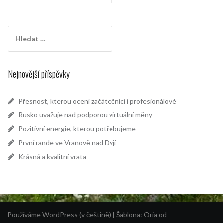
příspěvek
Vyhledávání
Nejnovější příspěvky
Přesnost, kterou ocení začátečníci i profesionálové
Rusko uvažuje nad podporou virtuální měny
Pozitivní energie, kterou potřebujeme
První rande ve Vranově nad Dyjí
Krásná a kvalitní vrata
Používáme WordPress (v češtině)
|
Šablona:
Oria
od