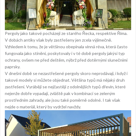
Pergoly jako takové pocházejí ze starého Řecka, respektive Říma.
V dobách antiky však byly zastřešeny jen zcela výjimečně.
Vzhledem k tomu, že je většinou obepínala vinná réva, která často
fungovala jako stínění, poskytovaly i v té době pergoly jakýsi typ
ochrany, ovšem ne před deštěm, nýbrž před dotěrnými slunečními
paprsky.
V dnešní době se nezastřešené pergoly skoro neprodávají, i když i
takové modely si můžete objednat. Většina typů má nějaký druh
zastřešení. Vyrábějí se nejčastěji z odolnějších typů dřevin, které
nejenže dobře vypadají, zvláště pak v kombinací se zeleným
prostředním zahrady, ale jsou také poměrně odolné. I tak však
nejde o materiál, který by vydržel navždy.