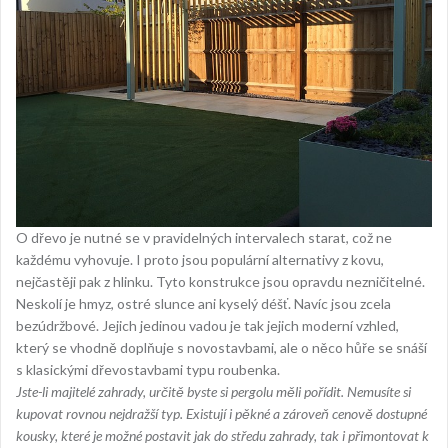
O dřevo je nutné se v pravidelných intervalech starat, což ne
každému vyhovuje. I proto jsou populární alternativy z kovu,
nejčastěji pak z hlinku. Tyto konstrukce jsou opravdu nezničitelné.
Neskolí je hmyz, ostré slunce ani kyselý déšť. Navíc jsou zcela
bezúdržbové. Jejich jedinou vadou je tak jejich moderní vzhled,
který se vhodně doplňuje s novostavbami, ale o něco hůře se snáší
s klasickými dřevostavbami typu roubenka.
Jste-li majitelé zahrady, určitě byste si pergolu měli pořídit. Nemusíte si
kupovat rovnou nejdražší typ. Existují i pěkné a zároveň cenově dostupné
kousky, které je možné postavit jak do středu zahrady, tak i přimontovat k