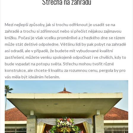
Střecha na zahradu
Mezi nejlepší způsoby, jak si trochu odfrknout je usadit se na
zahradě a trochu si zdřímnout nebo si přečíst nějakou zajímavou
knížku. Počasí je však vcelku proměnlivé a z hezkého dne se rázem
může stát deštivé odpoledne. Většinu lidí by pak pobyt na zahradě
asi odradil, ale v případě, že budete mít vybudované kvalitní
zastřešení, můžete venku spokojeně odpočívat i ve chvílích, kdy to
bude vypadat na potopu světa. Střechu mohou tvořit různé
konstrukce, ale chcete-li kvalitu za rozumnou cenu,
pergola
by pro
vás měla být ideálním řešením.