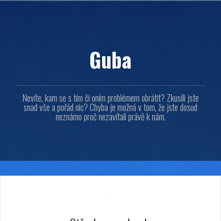
Přejít
k
obsahu
webu
Guba
Nevíte, kam se s tím či oním problémem obrátit? Zkusili jste
snad vše a pořád nic? Chyba je možná v tom, že jste dosud
neznámo proč nezavítali právě k nám.