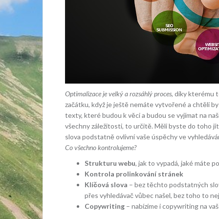
Optimalizace je velký a rozsáhlý proces
, díky kterému 
začátku, když je ještě nemáte vytvořené a chtěli b
texty, které budou k věci a budou se vyjímat na na
všechny záležitosti, to určitě. Měli byste do toho jít
slova podstatně ovlivní vaše úspěchy ve vyhledávání
Co všechno kontrolujeme?
Strukturu webu
, jak to vypadá, jaké máte po
Kontrola prolinkování stránek
Klíčová slova
– bez těchto podstatných slo
přes vyhledávač vůbec našel, bez toho to ne
Copywriting
– nabízíme i copywriting na vaš