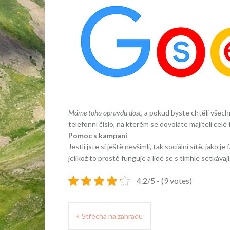
Máme toho opravdu dost
, a pokud byste chtěli všec
telefonní číslo, na kterém se dovoláte majiteli celé 
Pomoc s kampaní
Jestli jste si ještě nevšimli, tak sociální sítě, jako
jelikož to prostě funguje a lidé se s tímhle setkáva
4.2/5 - (9 votes)
Navigace
Střecha na zahradu
pro