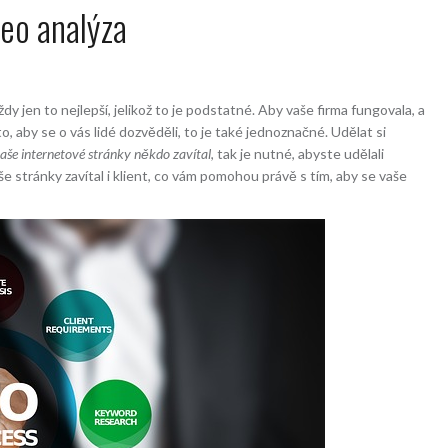
eo analýza
dy jen to nejlepší, jelikož to je podstatné. Aby vaše firma fungovala, a
to, aby se o vás lidé dozvěděli, to je také jednoznačné. Udělat si
aše internetové stránky někdo zavítal
, tak je nutné, abyste udělali
 stránky zavítal i klient, co vám pomohou právě s tím, aby se vaše