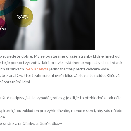
to rozjedete dobře. My se postaráme o vaše stránky klidně hned od
yste je pomoci vytvořit. Také pro vás zvládneme napsat velice krásné
šich stránkách.
Seo analýza
jednoznačně předčí veškeré vaše
, bez analýzy, který zahrnuje hlavně i klíčová slova, to nejde. Klíčová
 ostatními lidmi.
užité nadpisy, jak to vypadá graficky, jestli je to přehledné a tak dále
v, která jsou základem pro vyhledávače, nemáte šanci, aby vás někdo
jde
e stránky, pr články, zpětné odkazy