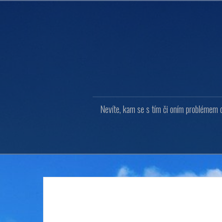
Přejít
k
obsahu
webu
Nevíte, kam se s tím či oním problémem o