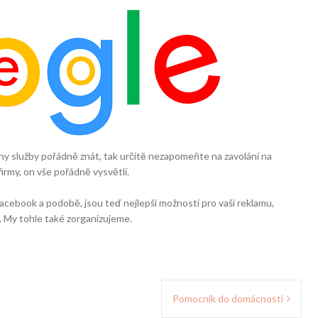
hny služby pořádně znát, tak určitě nezapomeňte na zavolání na
firmy, on vše pořádně vysvětlí.
 je facebook a podobě, jsou teď nejlepší možností pro vaši reklamu,
jí. My tohle také zorganizujeme.
Pomocník do domácnosti