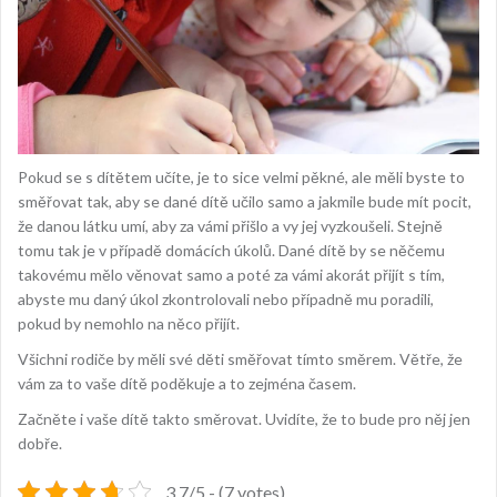
Pokud se s dítětem učíte, je to sice velmi pěkné, ale měli byste to
směřovat tak, aby se dané dítě učilo samo a jakmile bude mít pocit,
že danou látku umí, aby za vámi přišlo a vy jej vyzkoušeli. Stejně
tomu tak je v případě domácích úkolů. Dané dítě by se něčemu
takovému mělo věnovat samo a poté za vámi akorát přijít s tím,
abyste mu daný úkol zkontrolovali nebo případně mu poradili,
pokud by nemohlo na něco přijít.
Všichni rodiče by měli své děti směřovat tímto směrem. Větře, že
vám za to vaše dítě poděkuje a to zejména časem.
Začněte i vaše dítě takto směrovat. Uvidíte, že to bude pro něj jen
dobře.
3.7/5 - (7 votes)