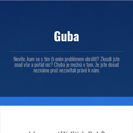
Přejít
k
obsahu
webu
Guba
Nevíte, kam se s tím či oním problémem obrátit? Zkusili jste
snad vše a pořád nic? Chyba je možná v tom, že jste dosud
neznámo proč nezavítali právě k nám.