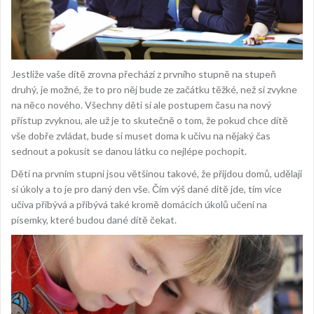
Jestliže vaše dítě zrovna přechází z prvního stupně na stupeň
druhý, je možné, že to pro něj bude ze začátku těžké, než si zvykne
na něco nového. Všechny děti si ale postupem času na nový
přístup zvyknou, ale už je to skutečně o tom, že pokud chce dítě
vše dobře zvládat, bude si muset doma k učivu na nějaký čas
sednout a pokusit se danou látku co nejlépe pochopit.
Děti na prvním stupni jsou většinou takové, že přijdou domů, udělají
si úkoly a to je pro daný den vše. Čím výš dané dítě jde, tím více
učiva přibývá a přibývá také kromě domácích úkolů učení na
písemky, které budou dané dítě čekat.