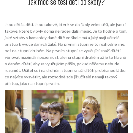
Jak moc se těší děti do školy?
Jsou děti a děti. Jsou takové, které se do školy velmi těší, ale jsou i
takové, které by byly doma nejraději další měsíc. Je to hodně o tom,
jaké vztahy s kamarády dané dítě ve škole má a jaký mají učitelé
přístup k výuce daných žáků. Na prvním stupni je to rozhodně jiné,
než na stupni druhém. Na prvním stupni se vyučující snaží dítěti
věnovat maximální pozornost, ale na stupni druhém už je to hlavně
o daném dítěti, aby za vyučujícím přišlo, pokud něčemu nebude
rozumět. Učitel se i na druhém stupni snaží dítěti probíranou látku
co nejvíce vysvětlit, ale rozhodně zde již učitelé nemají takový
přístup, jako na stupni prvním.