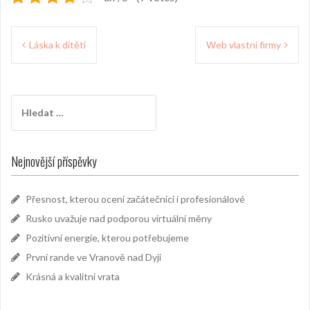
Navigace
Láska k dítěti
Web vlastní firmy
pro
příspěvek
Vyhledávání
Nejnovější příspěvky
Přesnost, kterou ocení začátečníci i profesionálové
Rusko uvažuje nad podporou virtuální měny
Pozitivní energie, kterou potřebujeme
První rande ve Vranově nad Dyjí
Krásná a kvalitní vrata