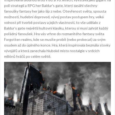
poli strategií a RPG her Baldur’s gate, který zasáhl všechny
fanoušky fantasy her jako šíp z nebe. Otevřenost světa, spousta
možností, hudební doprovod, vývoj postav postupem hry, velká
volnost při tvorbě postavy a jejich vlastností, to vše udělalo z
Baldur’s gate největší kultovní klasiku, kterou si musí zahrát každý
pořádný fanoušek. Hra vás vrhne do rozmanitého fantasy světa
Forgotten realms, kde se musíte probít (nebo prokecat) za svým
osudem až do úplného konce. Hra, která inspirovala bezmála stovky
vývojářů a která zanechala hluboké místo nostalgie v srdcích
miliónů hráčů po celém světě.