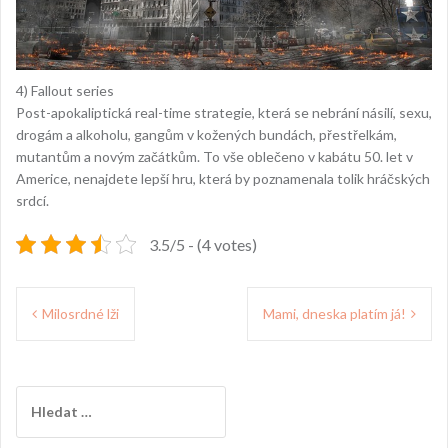
4) Fallout series
Post-apokaliptická real-time strategie, která se nebrání násilí, sexu,
drogám a alkoholu, gangům v kožených bundách, přestřelkám,
mutantům a novým začátkům. To vše oblečeno v kabátu 50. let v
Americe, nenajdete lepší hru, která by poznamenala tolik hráčských
srdcí.
3.5/5 - (4 votes)
Navigace
Milosrdné lži
Mami, dneska platím já!
pro
příspěvek
Vyhledávání