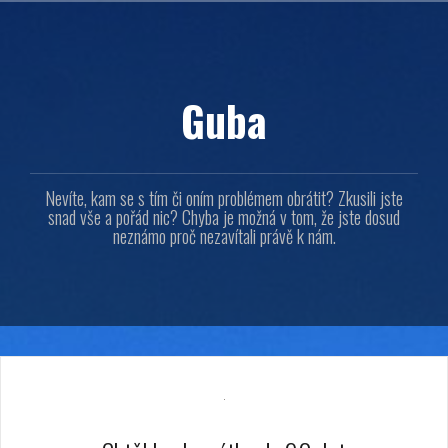
Přejít
k
obsahu
webu
Guba
Nevíte, kam se s tím či oním problémem obrátit? Zkusili jste
snad vše a pořád nic? Chyba je možná v tom, že jste dosud
neznámo proč nezavítali právě k nám.