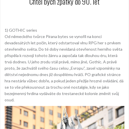
Chtěl bych zpátky do 90. let
1) GOTHIC series
Od německého tvůrce Pirana bytes se vynořil na konci
devadesátých let počin, který odstartoval vlnu RPG her s prvkem
otevřeného světa. Do té doby nevídaná otevřenost herního světa
přispěla k rozvoji tohoto žánru a započala tak dlouhou éru, která
trvá dodnes. U jeho zrodu stál právě, mimo jiné, Gothic. A právě
proto, že zachvátil svého času celou „Evropu“, zasel vzpomínky na
dětství nejednomu dnes již dospělému hráči. PO grafické stránce
hra nestárla vůbec dobře, a pokud jeden přežije hrozné ovládání, dá
se to vše překousnout za trochu oné nostalgie, kdy se jako
bezejmenný hrdina vydáváte do trestanecké kolonie změnit svůj
osud.