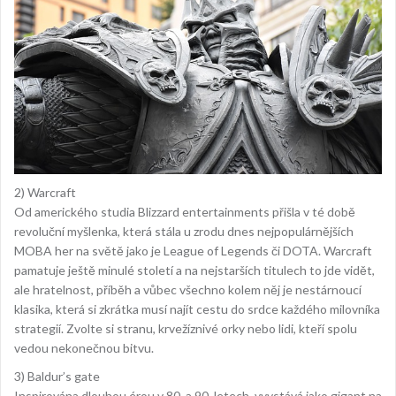
2) Warcraft
Od amerického studia Blizzard entertainments přišla v té době
revoluční myšlenka, která stála u zrodu dnes nejpopulárnějších
MOBA her na světě jako je League of Legends či DOTA. Warcraft
pamatuje ještě minulé století a na nejstarších titulech to jde vidět,
ale hratelnost, příběh a vůbec všechno kolem něj je nestárnoucí
klasika, která si zkrátka musí najít cestu do srdce každého milovníka
strategií. Zvolte si stranu, krvežíznivé orky nebo lidi, kteří spolu
vedou nekonečnou bitvu.
3) Baldur’s gate
Inspirována dlouhou érou v 80. a 90. letech, vyvstává jako gigant na