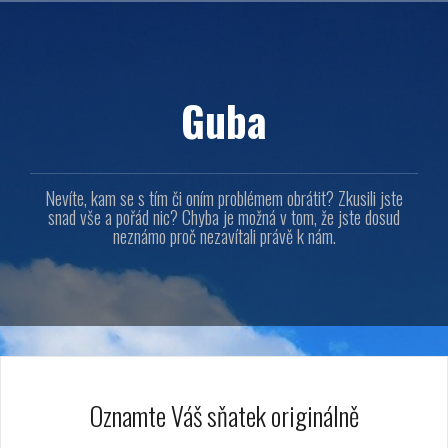
Přejít
k
obsahu
webu
Guba
Nevíte, kam se s tím či oním problémem obrátit? Zkusili jste
snad vše a pořád nic? Chyba je možná v tom, že jste dosud
neznámo proč nezavítali právě k nám.
Oznamte Váš sňatek originálně