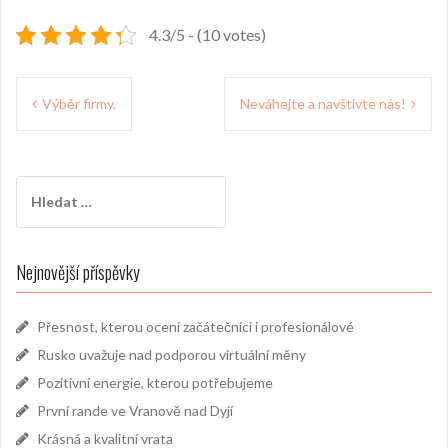
4.3/5 - (10 votes)
Navigace
Výběr firmy.
Neváhejte a navštivte nás!
pro
příspěvek
Vyhledávání
Nejnovější příspěvky
Přesnost, kterou ocení začátečníci i profesionálové
Rusko uvažuje nad podporou virtuální měny
Pozitivní energie, kterou potřebujeme
První rande ve Vranově nad Dyjí
Krásná a kvalitní vrata