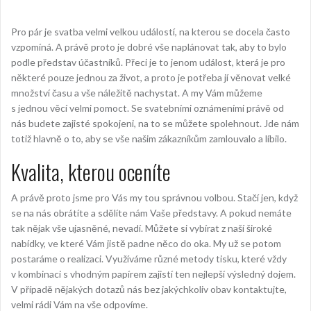
Pro pár je svatba velmi velkou událostí, na kterou se docela často
vzpomíná. A právě proto je dobré vše naplánovat tak, aby to bylo
podle představ účastníků. Přeci je to jenom událost, která je pro
některé pouze jednou za život, a proto je potřeba jí věnovat velké
množství času a vše náležitě nachystat. A my Vám můžeme
s jednou věcí velmi pomoct. Se
svatebními oznámeními
právě od
nás budete zajisté spokojeni, na to se můžete spolehnout. Jde nám
totiž hlavně o to, aby se vše našim zákazníkům zamlouvalo a líbilo.
Kvalita, kterou oceníte
A právě proto jsme pro Vás my tou správnou volbou. Stačí jen, když
se na nás obrátíte a sdělíte nám Vaše představy. A pokud nemáte
tak nějak vše ujasněné, nevadí. Můžete si vybírat z naší široké
nabídky, ve které Vám jistě padne něco do oka. My už se potom
postaráme o realizaci. Využíváme různé metody tisku, které vždy
v kombinaci s vhodným papírem zajistí ten nejlepší výsledný dojem.
V případě nějakých dotazů nás bez jakýchkoliv obav kontaktujte,
velmi rádi Vám na vše odpovíme.